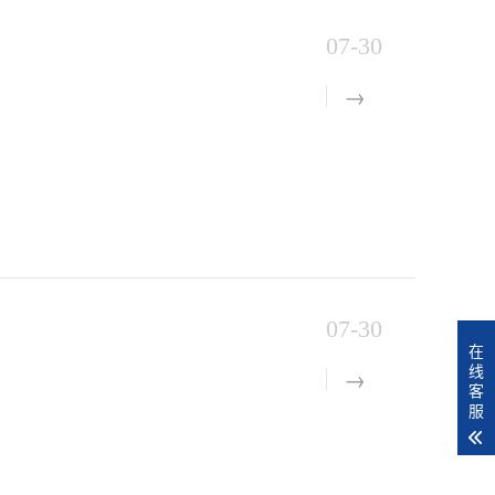
07-30
07-30
在
线
客
服