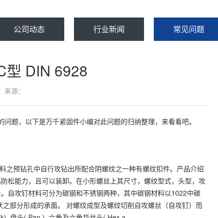
公司动态
行业新闻
常见问题
DIN 6928
来源：
928的问题，以下是万千紧固件小编对此问题的归纳整理，来看看吧。
属或非金属材料之预钻孔中自行攻钻出所配合阴螺纹之一种有螺纹扣件。产品介绍
高防松能力，且可以装卸。在小形螺丝上其尺寸，螺纹型式，头型，攻
。自攻钉材料可分为碳钢和不锈钢两种，其中碳钢材料以1022中碳
状之部分形成的承面。 对螺纹成型及螺纹切削自攻螺丝（自攻钉）而
unk), 盘头( Pan ), 六角及六角华丝头( Hex a