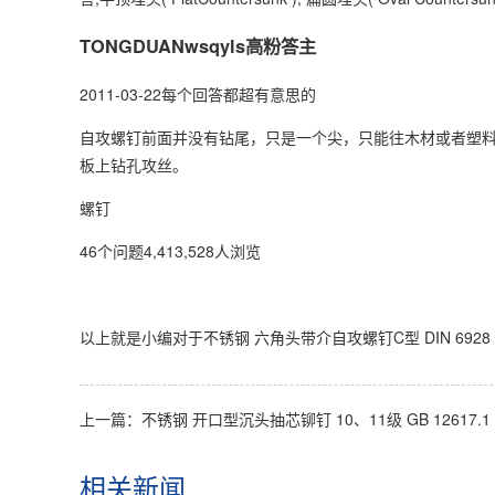
TONGDUANwsqyls高粉答主
2011-03-22每个回答都超有意思的
自攻螺钉前面并没有钻尾，只是一个尖，只能往木材或者塑
板上钻孔攻丝。
螺钉
46个问题4,413,528人浏览
以上就是小编对于不锈钢 六角头带介自攻螺钉C型 DIN 69
上一篇：
不锈钢 开口型沉头抽芯铆钉 10、11级 GB 12617.1
相关新闻