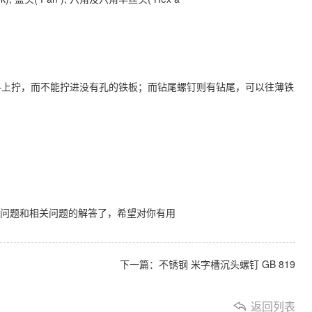
万
千
工
料上拧，而不能拧进没有孔的铁板；而钻尾螺钉则有钻尾，可以往薄铁
品
28 问题和相关问题的解答了，希望对你有用
下一篇：
不锈钢 米字槽沉头螺钉 GB 819
返回列表