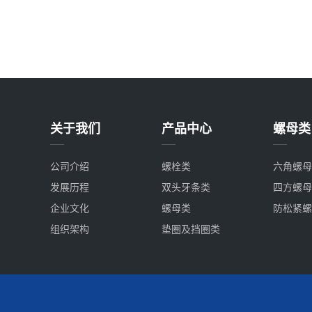
关于我们
产品中心
螺母类
公司介绍
螺栓类
六角螺母
发展历程
双头牙条类
四方螺母
企业文化
螺母类
防松紧螺
组织架构
垫圈及挡圈类