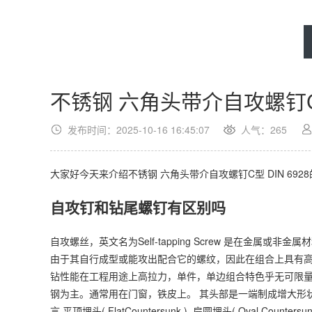
不锈钢 六角头带介自攻螺钉C型 
发布时间：2025-10-16 16:45:07
人气：
265
大家好今天来介绍不锈钢 六角头带介自攻螺钉C型 DIN 6
自攻钉和钻尾螺钉有区别吗
自攻螺丝，英文名为Self-tapping Screw 是在金
由于其自行成型或能攻出配合它的螺纹，因此在组合上具有
钻性能在工程用途上高拉力，单件，单边组合特色乎无可限量
钢为主。通常用在门窗，铁皮上。 其头部是一端制成增大形
言,平顶埋头( FlatCountersunk ), 扁圆埋头( Oval Counters