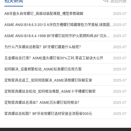
相关新闻
返回列表
AB牙盘头自攻螺钉_高振动装配难题_槽型参数破解
2025-07
ASME ANSI B18.6.3-2013 A牙四方槽螺钉暗藏哪些力学奥秘,球面圆柱头如何制霸汽车制造流水线
2025-07
ASME ANSI B18.6.4-1998 BF牙螺钉如何守护火箭燃料阀,80°沉头破解真空泄漏危机
2025-07
为什么汽车螺丝总断裂？BF牙螺钉藏着什么秘密？
2025-07
五金螺丝总打滑？ASME盘头螺钉省30%工时,零返工秘诀大公开
2025-07
如何解决_设备频繁松动_ASME标准螺钉应用方案
2025-07
定制家具总返工_如何彻底解决_ASME清根螺钉拆解实录
2025-07
定制家具螺丝总松动_如何根治难题_ASME十字槽螺钉解密
2025-07
定制家具螺丝总滑丝？ASME沉头螺钉如何根治？
2025-07
家具螺丝总松脱？BF牙自攻螺钉选材安装全流程省500元
2025-07