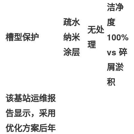
洁净
疏水
度
无处
槽型保护
纳米
100%
理
涂层
vs 碎
屑淤
积
该基站运维报
告显示，采用
优化方案后年