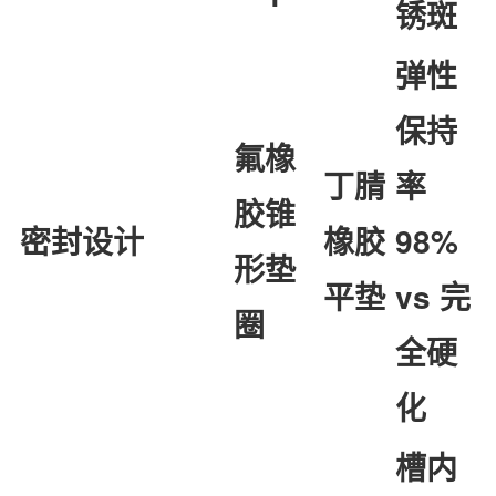
锈斑
弹性
保持
氟橡
丁腈
率
胶锥
密封设计
橡胶
98%
形垫
平垫
vs 完
圈
全硬
化
槽内