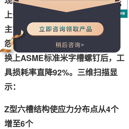
现批头打滑？​
上个月在杭州某内窥镜厂，产线
主管老周指着满地报废的批头抱
怨："这月已经换了47套工具"。
换上​
​ASME标准米字槽螺钉​
​后，工
具损耗率直降92%。三维扫描显
示：
​Z型六槽结构​
​使应力分布点从4个
增至6个