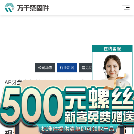
公司动态
行业新闻
常见问题
万
千
AB牙盘头自攻螺钉_高振动装配难题_槽型参数破解
工
发布时间：2025-07-14 12:46:06
人气：
435
来源：
品
​医疗器械装配线上，为什么总出