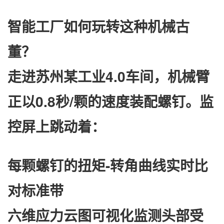
​智能工厂如何玩转这种机械古
董？​
走进苏州某工业4.0车间，机械臂
正以0.8秒/颗的速度装配螺钉。监
控屏上跳动着：
每颗螺钉的​
​扭矩-转角曲线​
​实时比
对标准带
​六维应力云图​
​可视化监测头部受