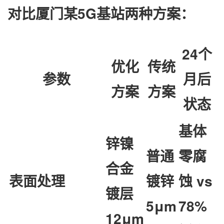
对比厦门某5G基站两种方案：
24个
优化
传统
参数
月后
方案
方案
状态
基体
锌镍
普通
零腐
合金
表面处理
镀锌
蚀 vs
镀层
5μm
78%
12μm